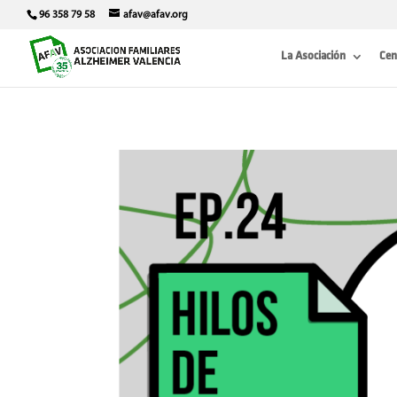
96 358 79 58
afav@afav.org
La Asociación
Cen