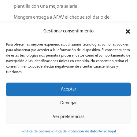
plantilla con una mejora salarial
Mengem entrega a AFAV el cheque solidario del
importe recaudado con el ‘Menú de los Recuerdos’
Gestionar consentimiento
AFAV, galardonada con los Premios Archival
Para ofrecer las mejores experiencias, utilizamos tecnologías como las cookies
Comunitat Valenciana 2026
para almacenar y/o acceder a la información del dispositivo. El consentimiento
de estas tecnologías nos permitirá procesar datos como el comportamiento de
navegación o las identificaciones únicas en este sitio. No consentir o retirar el
consentimiento, puede afectar negativamente a ciertas características y
funciones.
Política de Calidad
Aviso Legal
Política de Protección de datos
Canal de Denuncias
Aceptar
Política de cookies
Contacto
Denegar
Ver preferencias
© 2024 AFAV – Asociación Familiares Alzheimer Valencia |
Diseñado con ❤️ por
María Dolz
Política de cookies
Política de Protección de datos
Aviso legal