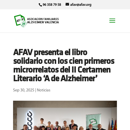
96 358 79 58
afav@afav.org
AFAV presenta el libro
solidario con los cien primeros
microrrelatos del II Certamen
Literario ‘A de Alzheimer’
Sep 30, 2025
|
Noticias