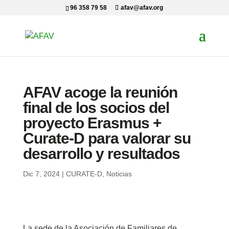
96 358 79 58
afav@afav.org
AFAV acoge la reunión
final de los socios del
proyecto Erasmus +
Curate-D para valorar su
desarrollo y resultados
Dic 7, 2024
|
CURATE-D
,
Noticias
La sede de la Asociación de Familiares de