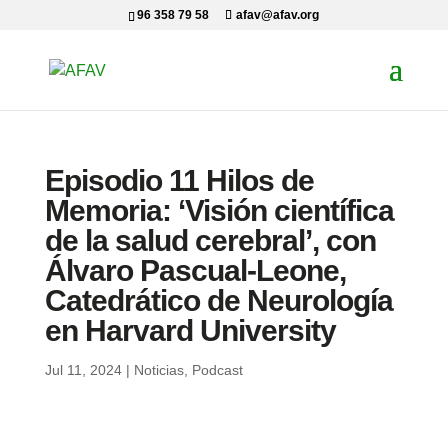
96 358 79 58
afav@afav.org
Episodio 11 Hilos de
Memoria: ‘Visión científica
de la salud cerebral’, con
Álvaro Pascual-Leone,
Catedrático de Neurología
en Harvard University
Jul 11, 2024
|
Noticias
,
Podcast